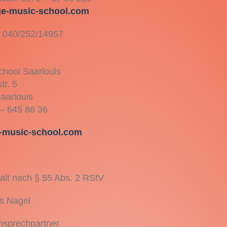
ge-music-school.com
 040/252/14957
hool Saarlouis
tr. 5
aarlouis
 – 645 86 36
-music-school.com
halt nach § 55 Abs. 2 RStV
s Nagel
nsprechpartner