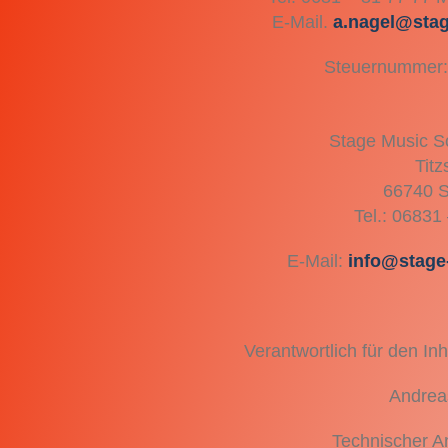
E-Mail.
a.nagel@sta
Steuernummer:
Stage Music Sc
Titzs
66740 S
Tel.: 06831
E-Mail:
info@stage
Verantwortlich für den In
Andrea
Technischer A