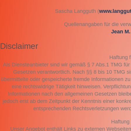
Sascha Langguth (
www.langgut
Quellenangaben für die verw
Jean M. 
Disclaimer
Haftung f
Als Diensteanbieter sind wir gemäß § 7 Abs.1 TMG für 
Gesetzen verantwortlich. Nach §§ 8 bis 10 TMG sind
übermittelte oder gespeicherte fremde Informationen z
eine rechtswidrige Tätigkeit hinweisen. Verpflicht
Informationen nach den allgemeinen Gesetzen bleiben
jedoch erst ab dem Zeitpunkt der Kenntnis einer konk
entsprechenden Rechtsverletzungen werde
Haftung 
Unser Angebot enthält Links zu externen Webseiten D