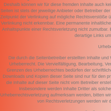
Deshalb können wir für diese fremden Inhalte auch ke
Seiten ist stets der jeweilige Anbieter oder Betreiber de
Zeitpunkt der Verlinkung auf mögliche Rechtsverstöße ü
Verlinkung nicht erkennbar. Eine permanente inhaltliche 
Anhaltspunkte einer Rechtsverletzung nicht zumutbar.
derartige Links u
Urhebe
Die durch die Seitenbetreiber erstellten Inhalte un
Urheberrecht. Die Vervielfältigung, Bearbeitung, Ve
Grenzen des Urheberrechtes bedürfen der schriftlich
Downloads und Kopien dieser Seite sind nur für den pr
die Inhalte auf dieser Seite nicht vom Betreiber erste
Insbesondere werden Inhalte Dritter als solche
Urheberrechtsverletzung aufmerksam werden, bitten wi
von Rechtsverletzungen werden wir d