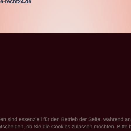
e-recht24.de
en sind essenziell für den Betrieb der Seite, während a
ntscheiden, ob Sie die Cookies zulassen möchten. Bitte 