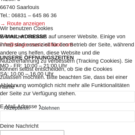
66740 Saarlouis
Tel.: 06831 – 645 86 36
→ Route anzeigen
Wir benutzen Cookies
E-MAIL-ADRESSE
Wir nutzen Cookies auf unserer Website. Einige von
info@stage-music-school.com
ihnen sind essenziell für den Betrieb der Seite, während
andere uns helfen, diese Website und die
UNSERE ÖFFNUNGSZEITEN
Nutzererfahrung zu verbessern (Tracking Cookies). Sie
MO - FR: 10:00 – 21:00 Uhr
können selbst entscheiden, ob Sie die Cookies
SA: 10.00 – 16.00 Uhr
zulassen möchten. Bitte beachten Sie, dass bei einer
Ablehnung womöglich nicht mehr alle Funktionalitäten
Name
*
der Seite zur Verfügung stehen.
E-Mail-Adresse
*
Akzeptieren
Ablehnen
Deine Nachricht